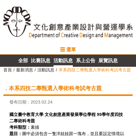
☰ 選單
最新消息
全部
比賽訊息
活動訊息
系上公告
展覽訊息
系所介紹
首頁
最新消息
活動訊息
本系四技二專甄選入學術科考試考古題
師資介紹
．本系四技二專甄選入學術科考試考古題
課程規劃
發布日期：2023.02.24
國立臺中教育大學 文化創意產業發展學位學程 99學年度四技
計畫成果
二專術科考題
考科類型：
素描
招生資訊
題目：
圖中必須包含一隻洋娃娃跟一塊布，並且要設定情境以