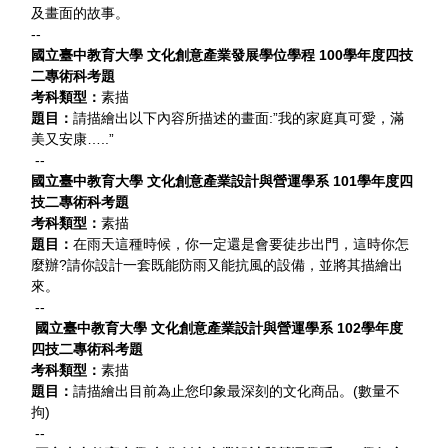
及畫面的故事。
活動相簿
--
國立臺中教育大學 文化創意產業發展學位學程 100學年度四技
二專術科考題
檔案下載
考科類型：
素描
題目：
請描繪出以下內容所描述的畫面:”我的家庭真可愛，滿
相關連結
美又安康…..”
--
國立臺中教育大學 文化創意產業設計與營運學系 101學年度四
聯絡我們
技二專術科考題
考科類型：
素描
題目：
在雨天這種時候，你一定還是會要徒步出門，這時你怎
麼辦?請你設計一套既能防雨又能抗風的設備，並將其描繪出
來。
--
國立臺中教育大學 文化創意產業設計與營運學系 102學年度
四技二專術科考題
考科類型：
素描
題目：
請描繪出目前為止您印象最深刻的文化商品。(數量不
拘)
--