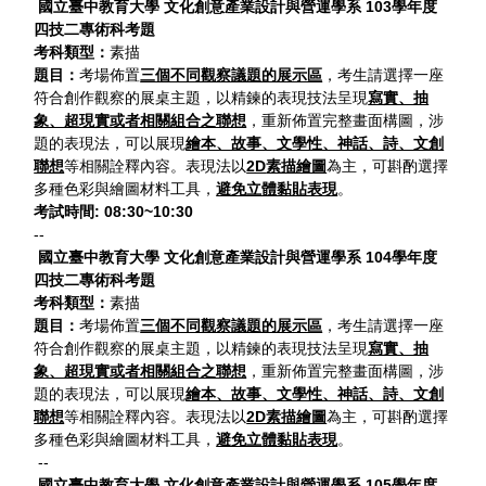
國立臺中教育大學 文化創意產業設計與營運學系 103學年度
四技二專術科考題
考科類型：
素描
題目：
考場佈置
三個不同觀察議題的展示區
，考生請選擇一座
符合創作觀察的展桌主題，以精鍊的表現技法呈現
寫實、抽
象、超現實或者相關組合之聯想
，重新佈置完整畫面構圖，涉
題的表現法，可以展現
繪本、故事、文學性、神話、詩、文創
聯想
等相關詮釋內容。表現法以
2D
素描繪圖
為主，可斟酌選擇
多種色彩與繪圖材料工具，
避免立體黏貼表現
。
考試時間:
08:30~10:30
--
國立臺中教育大學 文化創意產業設計與營運學系 104學年度
四技二專術科考題
考科類型：
素描
題目：
考場佈置
三個不同觀察議題的展示區
，考生請選擇一座
符合創作觀察的展桌主題，以精鍊的表現技法呈現
寫實、抽
象、超現實或者相關組合之聯想
，重新佈置完整畫面構圖，涉
題的表現法，可以展現
繪本、故事、文學性、神話、詩、文創
聯想
等相關詮釋內容。表現法以
2D素描繪圖
為主，可斟酌選擇
多種色彩與繪圖材料工具，
避免立體黏貼表現
。
--
國立臺中教育大學 文化創意產業設計與營運學系 105學年度