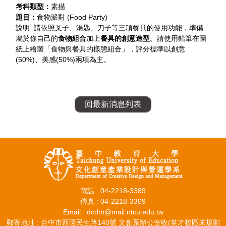
考科類型：
素描
題目：
食物派對 (Food Party)
說明: 請依照叉子、湯匙、刀子等三項餐具的使用功能，準備
屬於你自己的
食物組合
加上
餐具的創意造型
。請使用鉛筆在圖
紙上繪製「食物與餐具的樣態組合」，評分標準以創意
(50%)、美感(50%)兩項為主。
回最新消息列表
電話 : 04-2218-3389
傳真 : 04-2218-3309
Email : dcdm@mail.ntcu.edu.tw
郵寄地址 : 台中市西區民生路140號 文創系辦公室收(英才校區未規劃