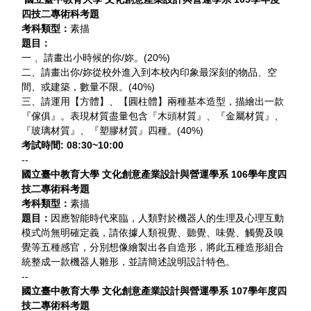
四技二專術科考題
考科類型：
素描
題目：
一 、請畫出小時候的你/妳。(20%)
二、請畫出你/妳從校外進入到本校內印象最深刻的物品、空
間、或建築，數量不限。(40%)
三、請運用【方體】、【圓柱體】兩種基本造型，描繪出一款
『傢俱』。表現材質盡量包含『木頭材質』、『金屬材質』、
『玻璃材質』、『塑膠材質』四種。(40%)
考試時間:
08:30~10:00
--
國立臺中教育大學 文化創意產業設計與營運學系 106學年度四
技二專術科考題
考科類型：
素描
題目：
因應智能時代來臨，人類對於機器人的生理及心理互動
模式尚無明確定義，請依據人類視覺、聽覺、味覺、觸覺及嗅
覺等五種感官，分別想像繪製出各自造形，將此五種造形組合
統整成一款機器人雛形，並請簡述說明設計特色。
--
國立臺中教育大學 文化創意產業設計與營運學系 107學年度四
技二專術科考題