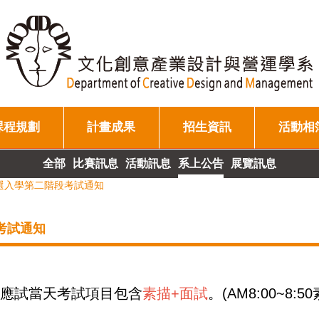
課程規劃
計畫成果
招生資訊
活動相
全部
比賽訊息
活動訊息
系上公告
展覽訊息
甄選入學第二階段考試通知
考試通知
7日應試當天考試項目包含
素描+面試
。(AM8:00~8:5