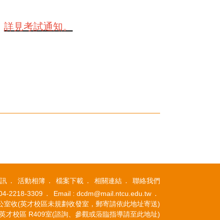
。
詳見考試通知。
訊
活動相簿
檔案下載
相關連結
聯絡我們
04-2218-3309
Email : dcdm@mail.ntcu.edu.tw
系辦公室收(英才校區未規劃收發室，郵寄請依此地址寄送)
英才校區 R409室(諮詢、參觀或蒞臨指導請至此地址)