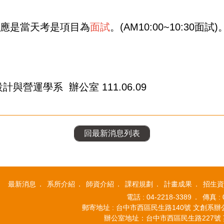
日應是當天考是項目為
面試
。(AM10:00~10:30面試)
營運學系 辦公室 111.06.09
回最新消息列表
最新消息
系所介紹
師資介紹
課程規劃
計畫成果
招生資
電話 : 04-2218-3389
傳真 : 
郵寄地址 : 台中市西區民生路140號 文創
辦公室地址：台中市西區民生路227號 