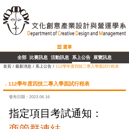
☰ 選單
最新消息
全部
比賽訊息
活動訊息
系上公告
展覽訊息
系所介紹
首頁
最新消息
系上公告
112學年度四技二專入學面試行程表
師資介紹
．112學年度四技二專入學面試行程表
課程規劃
發布日期：2023.06.16
計畫成果
指定項目考試通知：
招生資訊
商管群連結