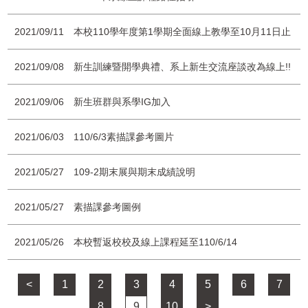
活動相簿
2021/09/11
本校110學年度第1學期全面線上教學至10月11日止
檔案下載
2021/09/08
新生訓練暨開學典禮、系上新生交流座談改為線上!!
相關連結
2021/09/06
新生班群與系學IG加入
聯絡我們
2021/06/03
110/6/3素描課參考圖片
2021/05/27
109-2期末展與期末成績說明
2021/05/27
素描課參考圖例
2021/05/26
本校暫返校校及線上課程延至110/6/14
<
1
2
3
4
5
6
7
8
9
10
>